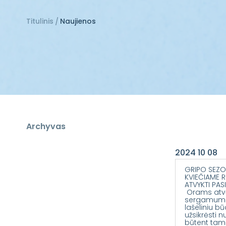
Titulinis
Naujienos
Archyvas
2024 10 08
GRIPO SEZO
KVIEČIAME R
ATVYKTI PASI
Orams atvė
sergamumas
lašeliniu b
užsikrėsti n
būtent tam 