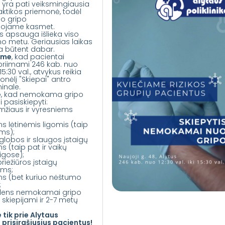
yra pati veiksmingiausia
laktikos priemonė, todėl
uo gripo
ojame kasmet.
us apsauga išlieka viso
o metu. Geriausias laikas
ra būtent dabar.
ame
, kad pacientai
 priimami 246 kab. nuo
i 15:30 val., atvykus reikia
lonėlį "Skiepai" antro
inale.
e
, kad nemokama gripo
 pasiskiepyti:
žiaus ir vyresniems
 lėtinėmis ligomis (taip
ams);
globos ir slaugos įstaigų
 (taip pat ir vaikų
igose);
riežiūros įstaigų
ams;
s (bet kuriuo nėštumo
;
dens nemokamai gripo
skiepijami ir 2-7 metų
 tik prie Alytaus
s prisirašiusius pacientus!