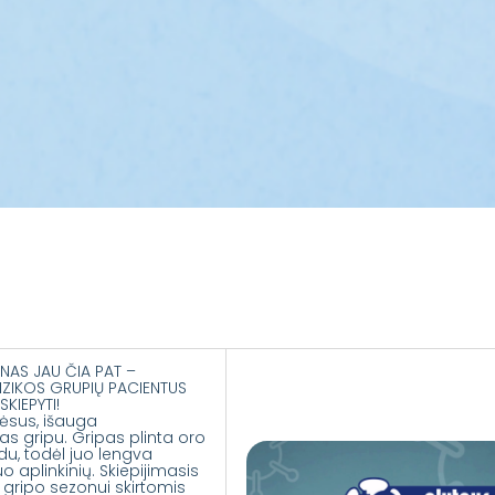
NAS JAU ČIA PAT –
IZIKOS GRUPIŲ PACIENTUS
SKIEPYTI!
sus, išauga
 gripu. Gripas plinta oro
ūdu, todėl juo lengva
uo aplinkinių. Skiepijimasis
gripo sezonui skirtomis