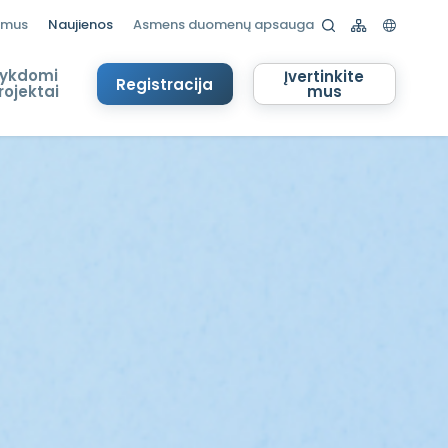
 mus
Naujienos
Asmens duomenų apsauga
ykdomi
Įvertinkite
Registracija
rojektai
mus