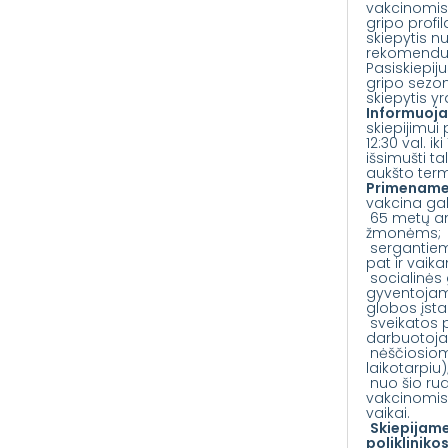
vakcinomis 
gripo profi
skiepytis n
rekomendu
Pasiskiepij
gripo sezon
skiepytis y
Informuoj
skiepijimui
12:30 val. ik
išsimušti ta
aukšto term
Primenam
vakcina gali
65 metų am
žmonėms;
sergantiems
pat ir vaik
socialinės 
gyventojams
globos įsta
sveikatos p
darbuotoj
nėščiosiom
laikotarpiu)
nuo šio ru
vakcinomis 
vaikai.
Skiepijame
polikliniko