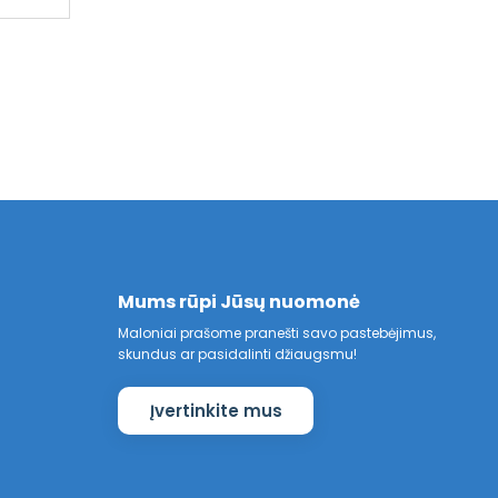
Mums rūpi Jūsų nuomonė
Maloniai prašome pranešti savo pastebėjimus,
skundus ar pasidalinti džiaugsmu!
Įvertinkite mus