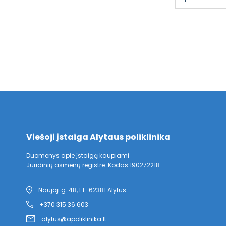
Viešoji įstaiga Alytaus poliklinika
Duomenys apie įstaigą kaupiami
Juridinių asmenų registre. Kodas 190272218
Naujoji g. 48, LT-62381 Alytus
+370 315 36 603
alytus@apoliklinika.lt