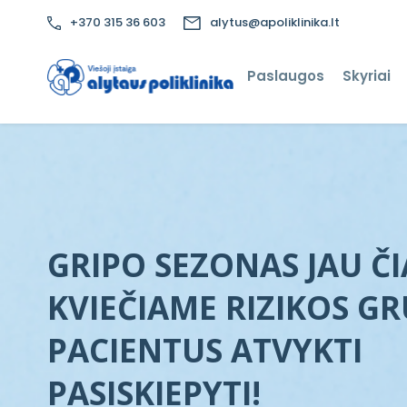
+370 315 36 603
alytus@apoliklinika.lt
Paslaugos
Skyriai
GRIPO SEZONAS JAU ČI
KVIEČIAME RIZIKOS GR
PACIENTUS ATVYKTI
PASISKIEPYTI!