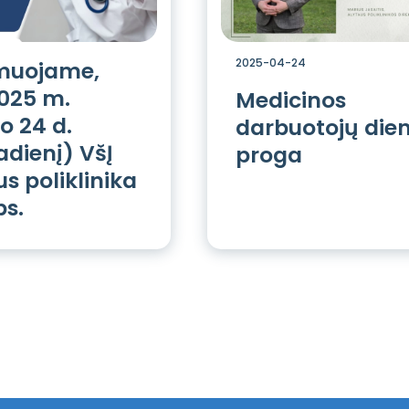
2025-04-24
muojame,
025 m.
Medicinos
io 24 d.
darbuotojų die
adienį) VšĮ
proga
s poliklinika
bs.