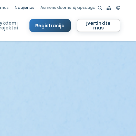
 mus
Naujienos
Asmens duomenų apsauga
ykdomi
Įvertinkite
Registracija
rojektai
mus