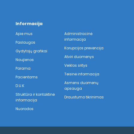
Informacija
Apie mus
Administracinė
informacija
Paslaugos
Korupcijos prevencija
Gydytojų grafikai
Atviri duomenys
Naujienos
Veiklos sritys
Parama
Teisinė informacija
Pacientams
Asmens duomenų
D.U.K
apsauga
Struktūra ir kontaktinė
Draustumo tikrinimas
informacija
Nuorodos