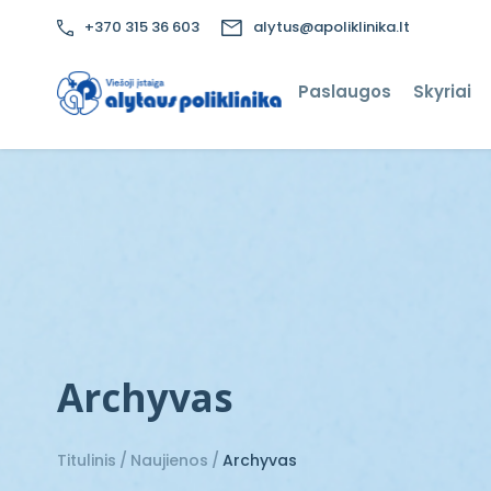
+370 315 36 603
alytus@apoliklinika.lt
Paslaugos
Skyriai
Archyvas
Titulinis
Naujienos
Archyvas