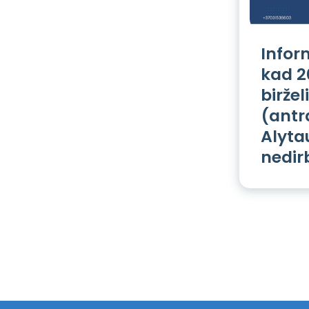
Infor
kad 2
biržel
(antr
Alytau
nedir