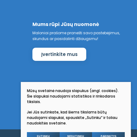
Mums rūpi Jūsų nuomonė
Maloniai prašome pranešti savo pastebėjimus,
skundus ar pasidalinti džiaugsmu!
Įvertinkite mus
Mūsų svetainė naudoja slapukus (angl. cookies).
Šie slapukai naudojami statistikos ir rinkodaros
tikslais.
Jei Jūs sutinkate, kad šiems tikslams būtų
naudojami slapukai, spauskite „Sutinku“ ir toliau
naudokitės svetaine.
SUTINKU
NESUTINKU
PARINKTYS