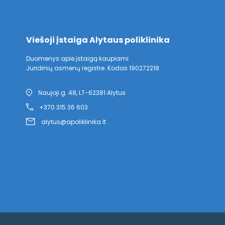
Viešoji įstaiga Alytaus poliklinika
Duomenys apie įstaigą kaupiami
Juridinių asmenų registre. Kodas 190272218
Naujoji g. 48, LT-62381 Alytus
+370 315 36 603
alytus@apoliklinika.lt