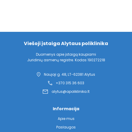
Viešoji įstaiga Alytaus poliklinika
Duomenys apie įstaigą kaupiami
Juridinių asmenų registre. Kodas 190272218
Naujoji g. 48, LT-62381 Alytus
+370 315 36 603
alytus@apoliklinika.lt
Informacija
Apie mus
Paslaugos