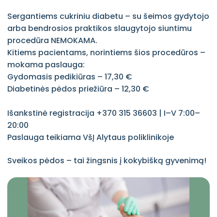
Profilaktinis sveikatos tikrinimas
Integralios pagalbos teikimas ir plėtra
Gydytojai chirurgai, ortopedai -
Būtinoji pagalba
Sergantiems cukriniu diabetu – su šeimos gydytojo
Lietuvos savivaldybėse
traumatologai
Darbo pasiūlymai
arba bendrosios praktikos slaugytojo siuntimu
Socialinės globos skyrius
„Psichiatrijos dienos stacionaro
procedūra NEMOKAMA.
Moterų konsultacija
paslaugų prieinamumo gerinimas
Kitiems pacientams, norintiems šios procedūros –
Alytaus mieste“
Gydytojų pavadavimas atostogų
mokama paslauga:
metu
Aukštos kokybės medicinos paslaugų
Gydomasis pedikiūras – 17,30 €
teikimas Lenkijos ir Lietuvos pasienio
Diabetinės pėdos priežiūra – 12,30 €
Psichikos sveikatos centras
regione, orientuojantis į chirurginį
gydymą ir gyvybei pavojingų ligų
Psichikos dienos stacionaras
profilaktiką
Išankstinė registracija +370 315 36603 |
I–V 7:00–
20:00
Vaikų dienos stacionaras
Ilgalaikės priežiūros poaslaugų plėtra
Paslauga teikiama VšĮ Alytaus poliklinikoje
Alytaus mieste
Ambulatorinės slaugos skyrius
namuose
Sveikos pėdos – tai žingsnis į kokybišką gyvenimą!
Alytaus miesto savivaldybės sveikatos
centro infrastruktūros
Odontologijos skyrius
modernizavimas
Profilaktikos skyrius
Dirbtinio intelekto ir elektroninių
sutikimų skaitmeninių sprendimų